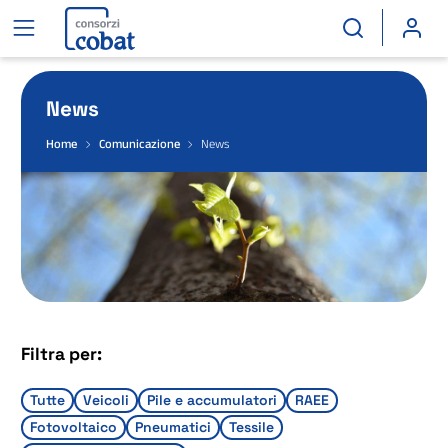
News
Home
Comunicazione
News
Filtra per:
Tutte
Veicoli
Pile e accumulatori
RAEE
Fotovoltaico
Pneumatici
Tessile