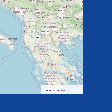
©
OpenStreetMap
contributors.