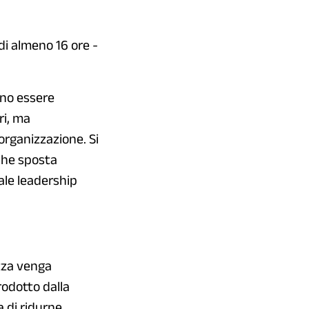
di almeno 16 ore -
ono essere
ri, ma
organizzazione. Si
 che sposta
ale leadership
ezza venga
odotto dalla
a di ridurne