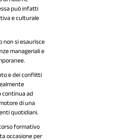
ssa può infatti
iva e culturale
o non si esaurisce
enze manageriali e
emporanee.
o e dei conflitti
 realmente
ro continua ad
omotore di una
enti quotidiani.
rcorso formativo
sta occasione per