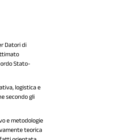
r Datori di
ittimato
ccordo Stato-
iva, logistica e
ne secondo gli
ivo e metodologie
sivamente teorica
nfatti orientata