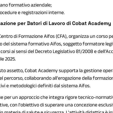
 piano formativo aziendale;
ocedure e registrazioni interne.
rmazione per Datori di Lavoro di Cobat Academy
ntro di Formazione Aifos (CFA), organizza un corso pe
o del sistema formativo Aifos, soggetto formatore leg
 corsi ai sensi del Decreto Legislativo 81/2008 e dell'A
ile 2025.
esto assetto, Cobat Academy supporta la gestione operat
l percorso, collaborando all'erogazione della formazio
vi e metodologici definiti dal sistema Aifos.
ngue per un approccio che integra rigore tecnico-normat
ive, con l'obiettivo di superare una concezione esclu
n materia di salute e sicurezza. L'attività didattica è i