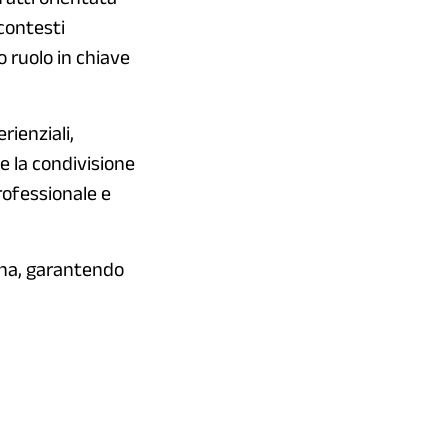
contesti
o ruolo in chiave
rienziali,
 e la condivisione
rofessionale e
ona, garantendo