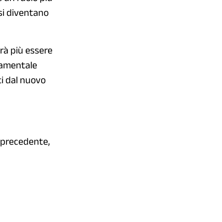
rsi diventano
trà più essere
ndamentale
ti dal nuovo
a precedente,