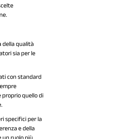
scelte
ne.
 della qualità
tori sia per le
ati con standard
 sempre
 proprio quello di
.
i specifici per la
ferenza e della
 un ruolo più